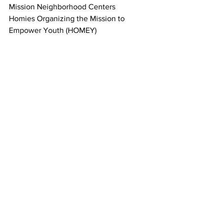
Mission Neighborhood Centers 
Homies Organizing the Mission to 
Empower Youth (HOMEY) 
Our Mission No Eviction 
San Francisco Latino Democrats 
Cultural Action Network 
San Francisco Tenants Union 
Redstone Labor Temple Association 
Calle 24 Latino Cultural District 
Housing Rights Committee of San 
Francisco 
Mission Economic Development 
Agency 
Pacific Felt Factory 
Impact Hub San Francisco 
Media Alliance 
Capp St Neighbors 
factory 1 design 
En Español